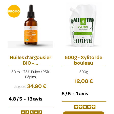
PROMO
Huiles d'argousier
500g - Xylitol de
BIO -...
bouleau
50 ml - 75% Pulpe / 25%
500g
Pépins
12,00 €
34,90 €
39,90 €
5
/
5
-
1
avis
4.8
/
5
-
13
avis