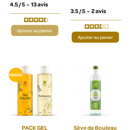
4.5
/
5
-
13
avis
3.5
/
5
-
2
avis
Ajouter au panier
Ajouter au panier
PROMO
PACK GEL
Sève de Bouleau