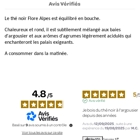
Avis Vérifiés
Le thé noir Flore Alpes est équilibré en bouche.
Chaleureux et rond, il est subtilement mélangé aux baies
d'argousier et aux arômes d'agrumes légèrement acidulés qui
enchanteront les palais exigeants.
A consommer dans la matinée.
4.8
5
/
5
/
Avis vérifié
Je bois du thé noir à l'argousier 
depuis des années
Avis du
12/09/2025
, suite à une
Basé sur
9
avis soumis à un contrôle
expérience du
19/08/2025
par
M.C.
Voir tous les avis sur ce site
Utile
(0)
Signaler