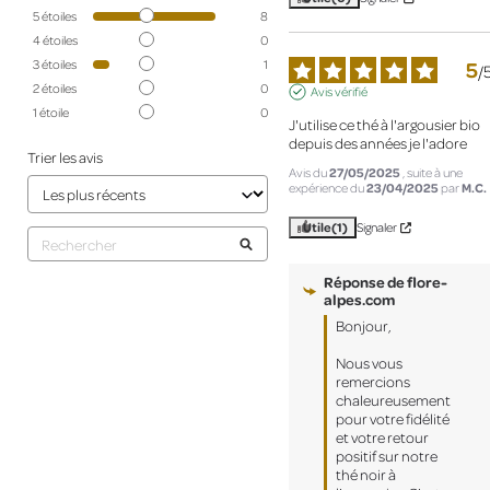
5
étoiles
8
4
étoiles
0
5
3
étoiles
1
/
2
étoiles
0
Avis vérifié
1
étoile
0
J'utilise ce thé à l'argousier bio 
depuis des années je l'adore
Trier les avis
Avis du
27/05/2025
, suite à une
expérience du
23/04/2025
par
M.C.
Utile
(1)
Signaler
Réponse de
flore-
alpes.com
Bonjour,  

Nous vous 
remercions 
chaleureusement 
pour votre fidélité 
et votre retour 
positif sur notre 
thé noir à 