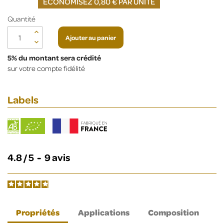
ÉCONOMISEZ 0,80 € PAR UNITÉ
Quantité
Ajouter au panier
5% du montant sera crédité
sur votre compte fidélité
Labels
4.8
/
5
-
9
avis
Propriétés
Applications
Composition