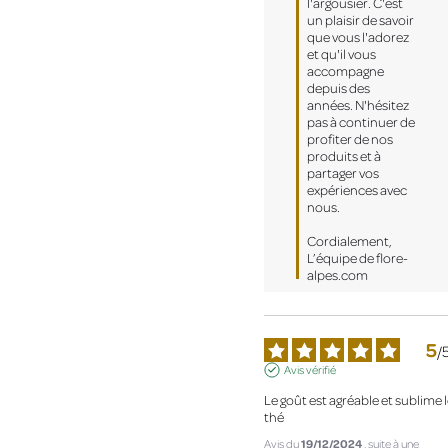
l'argousier. C'est 
un plaisir de savoir 
que vous l'adorez 
et qu'il vous 
accompagne 
depuis des 
années. N'hésitez 
pas à continuer de 
profiter de nos 
produits et à 
partager vos 
expériences avec 
nous.  

Cordialement,  

L’équipe de flore-
alpes.com
5
/
Avis vérifié
Le goût est agréable et sublime l
thé
Avis du
19/12/2024
, suite à une