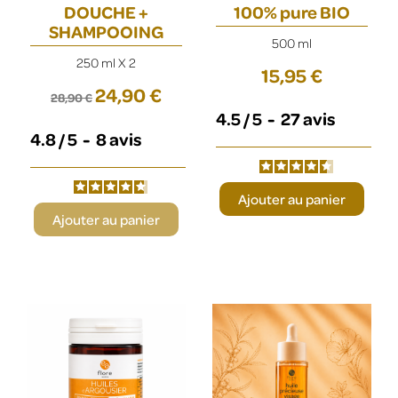
DOUCHE +
100% pure BIO
SHAMPOOING
500 ml
250 ml X 2
15,95 €
24,90 €
28,90 €
4.5
/
5
-
27
avis
4.8
/
5
-
8
avis
Ajouter au panier
Ajouter au panier