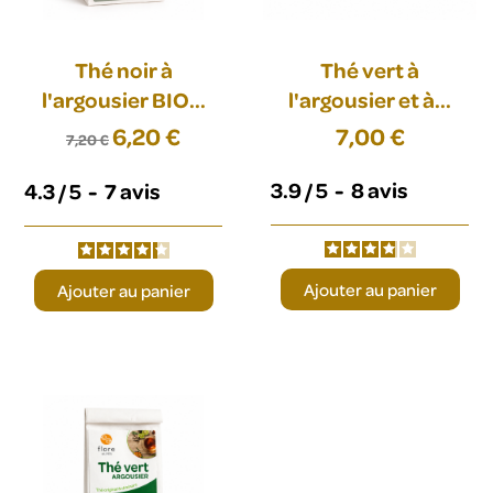
Thé noir à
Thé vert à
l'argousier BIO...
l'argousier et à...
6,20 €
7,00 €
7,20 €
3.9
/
5
-
8
avis
4.3
/
5
-
7
avis
Ajouter au panier
Ajouter au panier