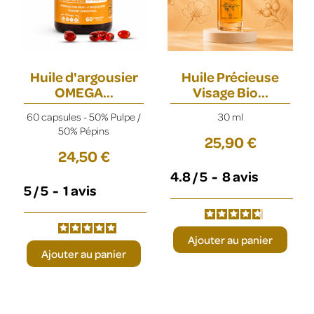
Huile d'argousier
Huile Précieuse
OMEGA...
Visage Bio...
60 capsules - 50% Pulpe /
30 ml
50% Pépins
25,90 €
24,50 €
4.8
/
5
-
8
avis
5
/
5
-
1
avis
Ajouter au panier
Ajouter au panier