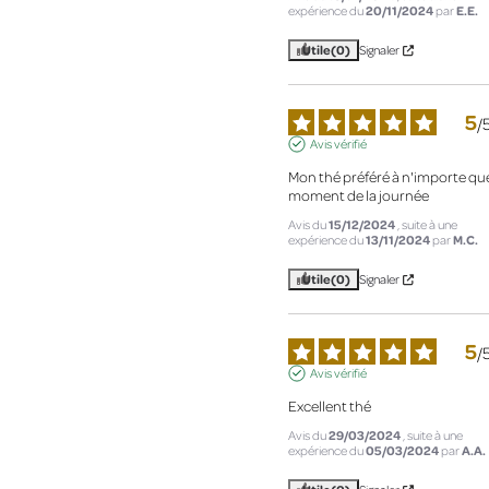
expérience du
20/11/2024
par
E.E.
Utile
(0)
Signaler
5
/
Avis vérifié
Mon thé préféré à n'importe que
moment de la journée
Avis du
15/12/2024
, suite à une
expérience du
13/11/2024
par
M.C.
Utile
(0)
Signaler
5
/
Avis vérifié
Excellent thé
Avis du
29/03/2024
, suite à une
expérience du
05/03/2024
par
A.A.