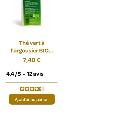
Thé vert à
l'argousier BIO...
7,40 €
4.4
/
5
-
12
avis
Ajouter au panier